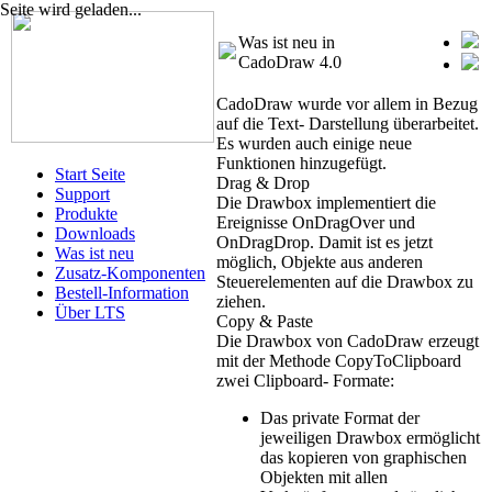
Seite wird geladen...
Was ist neu in
CadoDraw 4.0
CadoDraw wurde vor allem in Bezug
auf die Text- Darstellung überarbeitet.
Es wurden auch einige neue
Funktionen hinzugefügt.
Start Seite
Drag & Drop
Support
Die Drawbox implementiert die
Produkte
Ereignisse OnDragOver und
Downloads
OnDragDrop. Damit ist es jetzt
Was ist neu
möglich, Objekte aus anderen
Zusatz-Komponenten
Steuerelementen auf die Drawbox zu
Bestell-Information
ziehen.
Über LTS
Copy & Paste
Die Drawbox von CadoDraw erzeugt
mit der Methode CopyToClipboard
zwei Clipboard- Formate:
Das private Format der
jeweiligen Drawbox ermöglicht
das kopieren von graphischen
Objekten mit allen