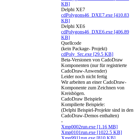
KB]
Delphi XE7
cdPolygons46_DXE7.exe
[410.83
KB]
Delphi XE6
cdPolygons46_DXE6.exe
[406.89
KB]
Quellcode
(kein Package- Projekt)
cdPoly_Src.exe
[29.5 KB]
Beta-Versionen von CadoDraw
Komponenten (nur für registrierte
CadoDraw-Anwender)
Leider noch nicht fertig
Wir arbeiten an einer CadoDraw-
Komponente zum Zeichnen von
Kreisbögen.
CadoDraw Beispiele
Kompilierte Beispiele:
(Delphi Beispiel-Projekte sind in den
CadoDraw-Demos enthalten)
-
Xmp0002run.exe
[1.16 MB]
Xmp0101run.exe
[1022.5 KB]
Xmp9911run.exe
[810 KB]