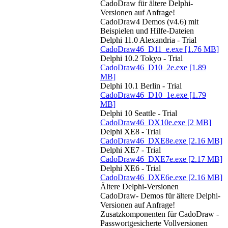
CadoDraw für ältere Delphi-
Versionen auf Anfrage!
CadoDraw4 Demos (v4.6) mit
Beispielen und Hilfe-Dateien
Delphi 11.0 Alexandria - Trial
CadoDraw46_D11_e.exe
[1.76 MB]
Delphi 10.2 Tokyo - Trial
CadoDraw46_D10_2e.exe
[1.89
MB]
Delphi 10.1 Berlin - Trial
CadoDraw46_D10_1e.exe
[1.79
MB]
Delphi 10 Seattle - Trial
CadoDraw46_DX10e.exe
[2 MB]
Delphi XE8 - Trial
CadoDraw46_DXE8e.exe
[2.16 MB]
Delphi XE7 - Trial
CadoDraw46_DXE7e.exe
[2.17 MB]
Delphi XE6 - Trial
CadoDraw46_DXE6e.exe
[2.16 MB]
Ältere Delphi-Versionen
CadoDraw- Demos für ältere Delphi-
Versionen auf Anfrage!
Zusatzkomponenten für CadoDraw -
Passwortgesicherte Vollversionen