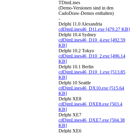
TDimLines
(Demo-Versionen sind in den
CadoDraw-Demos enthalten)
-
Delphi 11.0 Alexandria
cdDimLines46_D11.exe
[479.27 KB]
Delphi 10.4 Sydney
cdDimLines46_D10_4.exe
[492.59
KB]
Delphi 10.2 Tokyo
cdDimLines46_D10_2.exe
[496.14
KB]
Delphi 10.1 Berlin
cdDimLines46_D10_1.exe
[513.85
KB]
Delphi 10 Seattle
cdDimLines46_DX10.exe
[515.64
KB]
Delphi XE8
cdDimLines46_DXE8.exe
[503.4
KB]
Delphi XE7
cdDimLines46_DXE7.exe
[504.38
KB]
Delphi XE6