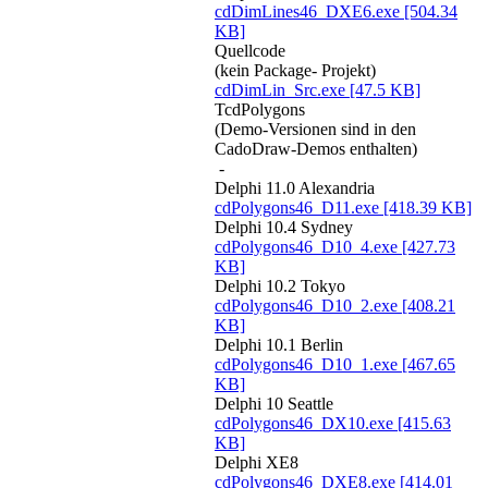
cdDimLines46_DXE6.exe
[504.34
KB]
Quellcode
(kein Package- Projekt)
cdDimLin_Src.exe
[47.5 KB]
TcdPolygons
(Demo-Versionen sind in den
CadoDraw-Demos enthalten)
-
Delphi 11.0 Alexandria
cdPolygons46_D11.exe
[418.39 KB]
Delphi 10.4 Sydney
cdPolygons46_D10_4.exe
[427.73
KB]
Delphi 10.2 Tokyo
cdPolygons46_D10_2.exe
[408.21
KB]
Delphi 10.1 Berlin
cdPolygons46_D10_1.exe
[467.65
KB]
Delphi 10 Seattle
cdPolygons46_DX10.exe
[415.63
KB]
Delphi XE8
cdPolygons46_DXE8.exe
[414.01