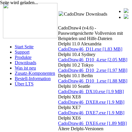
Seite wird geladen...
CadoDraw Downloads
CadoDraw4 (v4.6) -
Passwortgesicherte Vollversion mit
Beispielen und Hilfe-Dateien
Delphi 11.0 Alexandria
Start Seite
CadoDraw46_D11.exe
[1.83 MB]
Support
Delphi 10.4 Sydney
Produkte
CadoDraw46_D10_4.exe
[2.05 MB]
Downloads
Delphi 10.2 Tokyo
Was ist neu
CadoDraw46_D10_2.exe
[1.97 MB]
Zusatz-Komponenten
Delphi 10.1 Berlin
Bestell-Information
CadoDraw46_D10_1.exe
[1.88 MB]
Über LTS
Delphi 10 Seattle
CadoDraw46_DX10.exe
[1.9 MB]
Delphi XE8
CadoDraw46_DXE8.exe
[1.9 MB]
Delphi XE7
CadoDraw46_DXE7.exe
[1.9 MB]
Delphi XE6
CadoDraw46_DXE6.exe
[1.89 MB]
Ältere Delphi-Versionen